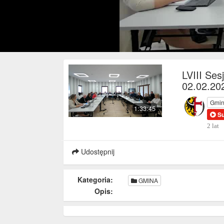
LVIII Se
02.02.20
Gmin
1:33:45
S
2 lat
Udostępnij
Kategoria:
GMINA
Opis: