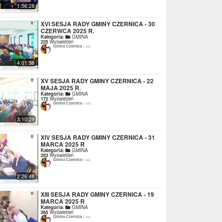
1:56:28
XVI SESJA RADY GMINY CZERNICA - 30
CZERWCA 2025 R.
Kategoria:
GMINA
225
Wyświetleń
Gmina Czernica
1 rok
4:01:38
XV SESJA RADY GMINY CZERNICA - 22
MAJA 2025 R.
Kategoria:
GMINA
172
Wyświetleń
Gmina Czernica
1 rok
3:10:29
XIV SESJA RADY GMINY CZERNICA - 31
MARCA 2025 R
Kategoria:
GMINA
253
Wyświetleń
Gmina Czernica
1 rok
2:26:48
XIII SESJA RADY GMINY CZERNICA - 19
MARCA 2025 R
Kategoria:
GMINA
265
Wyświetleń
Gmina Czernica
1 rok