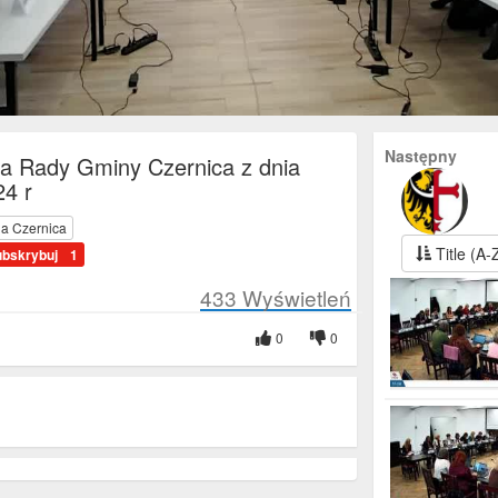
Następny
sja Rady Gminy Czernica z dnia
24 r
a Czernica
Title (A-
ubskrybuj
1
433
Wyświetleń
0
0