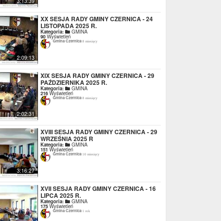
3:13:39
XX SESJA RADY GMINY CZERNICA - 24
LISTOPADA 2025 R.
Kategoria:
GMINA
90
Wyświetleń
Gmina Czernica
8 miesięcy
2:09:13
XIX SESJA RADY GMINY CZERNICA - 29
PAŹDZIERNIKA 2025 R.
Kategoria:
GMINA
216
Wyświetleń
Gmina Czernica
8 miesięcy
2:02:31
XVIII SESJA RADY GMINY CZERNICA - 29
WRZEŚNIA 2025 R
Kategoria:
GMINA
151
Wyświetleń
Gmina Czernica
10 miesięcy
3:16:27
XVII SESJA RADY GMINY CZERNICA - 16
LIPCA 2025 R.
Kategoria:
GMINA
175
Wyświetleń
Gmina Czernica
1 rok