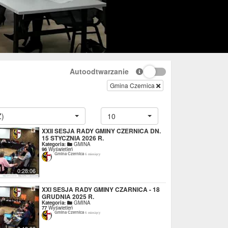
Autoodtwarzanie
Gmina Czernica
Z)
10
XXII SESJA RADY GMINY CZERNICA DN.
15 STYCZNIA 2026 R.
Kategoria:
GMINA
96
Wyświetleń
Gmina Czernica
6 miesięcy
0:28:06
XXI SESJA RADY GMINY CZARNICA - 18
GRUDNIA 2025 R.
Kategoria:
GMINA
77
Wyświetleń
Gmina Czernica
6 miesięcy