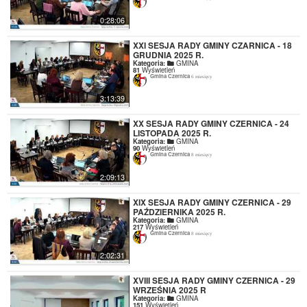
0:28:06
XXI SESJA RADY GMINY CZARNICA - 18
GRUDNIA 2025 R.
Kategoria:
GMINA
81
Wyświetleń
Gmina Czernica
6 miesięcy
3:13:39
XX SESJA RADY GMINY CZERNICA - 24
LISTOPADA 2025 R.
Kategoria:
GMINA
90
Wyświetleń
Gmina Czernica
8 miesięcy
2:09:13
XIX SESJA RADY GMINY CZERNICA - 29
PAŹDZIERNIKA 2025 R.
Kategoria:
GMINA
217
Wyświetleń
Gmina Czernica
8 miesięcy
2:02:31
XVIII SESJA RADY GMINY CZERNICA - 29
WRZEŚNIA 2025 R
Kategoria:
GMINA
151
Wyświetleń