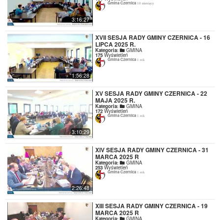
Gmina Czernica
10 miesięcy
3:16:27
XVII SESJA RADY GMINY CZERNICA - 16
LIPCA 2025 R.
Kategoria:
GMINA
175
Wyświetleń
Gmina Czernica
1 rok
1:56:28
XV SESJA RADY GMINY CZERNICA - 22
MAJA 2025 R.
Kategoria:
GMINA
172
Wyświetleń
Gmina Czernica
1 rok
3:10:29
XIV SESJA RADY GMINY CZERNICA - 31
MARCA 2025 R
Kategoria:
GMINA
253
Wyświetleń
Gmina Czernica
1 rok
2:26:48
XIII SESJA RADY GMINY CZERNICA - 19
MARCA 2025 R
Kategoria:
GMINA