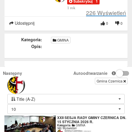
Subskrybuj
1
1 rok
226
Wyświetleń
Udostępnij
0
0
Kategoria:
GMINA
Opis:
Następny
Autoodtwarzanie
Gmina Czernica
Title (A-Z)
10
XXII SESJA RADY GMINY CZERNICA DN.
15 STYCZNIA 2026 R.
Kategoria:
GMINA
101
Wyświetleń
Gmina Czernica
6 miesięcy