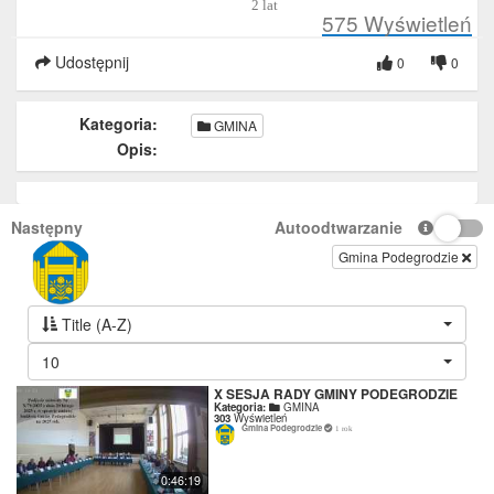
2 lat
575
Wyświetleń
Udostępnij
0
0
Kategoria:
GMINA
Opis:
Następny
Autoodtwarzanie
Gmina Podegrodzie
Title (A-Z)
10
X SESJA RADY GMINY PODEGRODZIE
Kategoria:
GMINA
303
Wyświetleń
Gmina Podegrodzie
1 rok
0:46:19