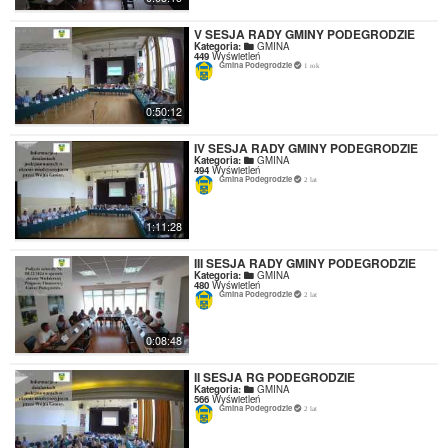
V SESJA RADY GMINY PODEGRODZIE
Kategoria:
GMINA
449
Wyświetleń
Gmina Podegrodzie
1 rok
0:50:12
IV SESJA RADY GMINY PODEGRODZIE
Kategoria:
GMINA
494
Wyświetleń
Gmina Podegrodzie
2 lat
1:11:28
III SESJA RADY GMINY PODEGRODZIE
Kategoria:
GMINA
480
Wyświetleń
Gmina Podegrodzie
2 lat
0:08:48
II SESJA RG PODEGRODZIE
Kategoria:
GMINA
566
Wyświetleń
Gmina Podegrodzie
2 lat