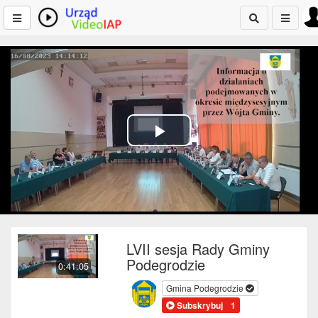
Play
Video
LVII sesja Rady Gminy
Podegrodzie
0:41:05
Gmina Podegrodzie
Subskrybuj
1