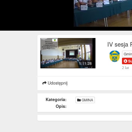
IV sesja
Gmin
S
1:11:28
2 lat
Udostępnij
Kategoria:
GMINA
Opis: