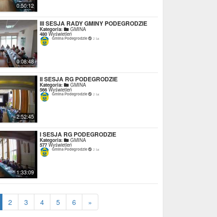
0:50:12
III SESJA RADY GMINY PODEGRODZIE
Kategoria:
GMINA
480
Wyświetleń
Gmina Podegrodzie
2 lat
0:08:48
II SESJA RG PODEGRODZIE
Kategoria:
GMINA
566
Wyświetleń
Gmina Podegrodzie
2 lat
2:52:45
I SESJA RG PODEGRODZIE
Kategoria:
GMINA
577
Wyświetleń
Gmina Podegrodzie
2 lat
1:33:09
2
3
4
5
6
»