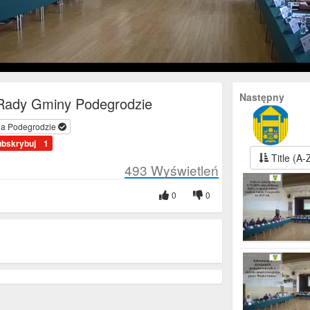
Następny
 Rady Gminy Podegrodzie
a Podegrodzie
ubskrybuj
1
Title (A-
493
Wyświetleń
0
0