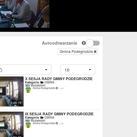
Autoodtwarzanie
Gmina Podegrodzie
Z)
10
X SESJA RADY GMINY PODEGRODZIE
Kategoria:
GMINA
303
Wyświetleń
Gmina Podegrodzie
1 rok
0:46:19
IX SESJA RADY GMINY PODEGRODZIE
Kategoria:
GMINA
395
Wyświetleń
Gmina Podegrodzie
1 rok