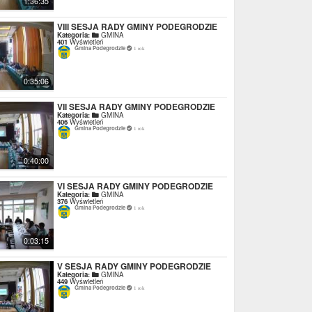
1:36:35
VIII SESJA RADY GMINY PODEGRODZIE
Kategoria:
GMINA
401
Wyświetleń
Gmina Podegrodzie
1 rok
0:35:06
VII SESJA RADY GMINY PODEGRODZIE
Kategoria:
GMINA
406
Wyświetleń
Gmina Podegrodzie
1 rok
0:40:00
VI SESJA RADY GMINY PODEGRODZIE
Kategoria:
GMINA
376
Wyświetleń
Gmina Podegrodzie
1 rok
0:03:15
V SESJA RADY GMINY PODEGRODZIE
Kategoria:
GMINA
449
Wyświetleń
Gmina Podegrodzie
1 rok