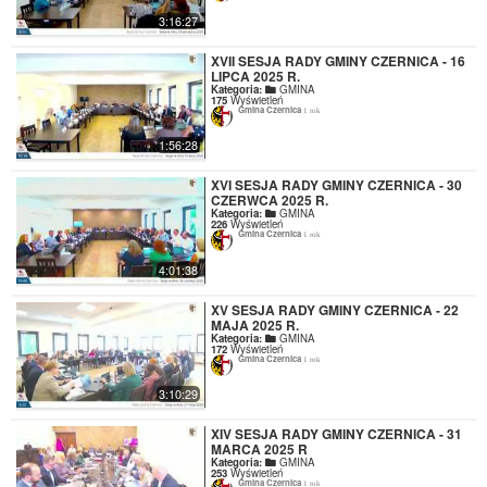
3:16:27
XVII SESJA RADY GMINY CZERNICA - 16
LIPCA 2025 R.
Kategoria:
GMINA
175
Wyświetleń
Gmina Czernica
1 rok
1:56:28
XVI SESJA RADY GMINY CZERNICA - 30
CZERWCA 2025 R.
Kategoria:
GMINA
226
Wyświetleń
Gmina Czernica
1 rok
4:01:38
XV SESJA RADY GMINY CZERNICA - 22
MAJA 2025 R.
Kategoria:
GMINA
172
Wyświetleń
Gmina Czernica
1 rok
3:10:29
XIV SESJA RADY GMINY CZERNICA - 31
MARCA 2025 R
Kategoria:
GMINA
253
Wyświetleń
Gmina Czernica
1 rok