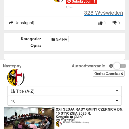
Subskrybuj
1
3 lat
328
Wyświetleń
Udostępnij
0
0
Kategoria:
GMINA
Opis:
Następny
Autoodtwarzanie
Gmina Czernica
Title (A-Z)
10
XXII SESJA RADY GMINY CZERNICA DN.
15 STYCZNIA 2026 R.
Kategoria:
GMINA
101
Wyświetleń
Gmina Czernica
6 miesięcy