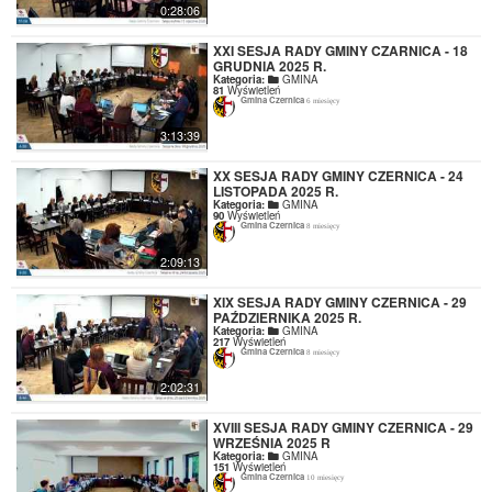
0:28:06
XXI SESJA RADY GMINY CZARNICA - 18
GRUDNIA 2025 R.
Kategoria:
GMINA
81
Wyświetleń
Gmina Czernica
6 miesięcy
3:13:39
XX SESJA RADY GMINY CZERNICA - 24
LISTOPADA 2025 R.
Kategoria:
GMINA
90
Wyświetleń
Gmina Czernica
8 miesięcy
2:09:13
XIX SESJA RADY GMINY CZERNICA - 29
PAŹDZIERNIKA 2025 R.
Kategoria:
GMINA
217
Wyświetleń
Gmina Czernica
8 miesięcy
2:02:31
XVIII SESJA RADY GMINY CZERNICA - 29
WRZEŚNIA 2025 R
Kategoria:
GMINA
151
Wyświetleń
Gmina Czernica
10 miesięcy