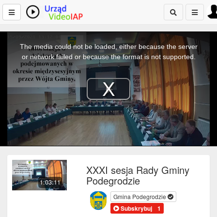
This
is
a
The media could not be loaded, either because the server
modal
window.
or network failed or because the format is not supported.
Play
Video
XXXI sesja Rady Gminy
Podegrodzie
1:03:11
Gmina Podegrodzie
Subskrybuj
1