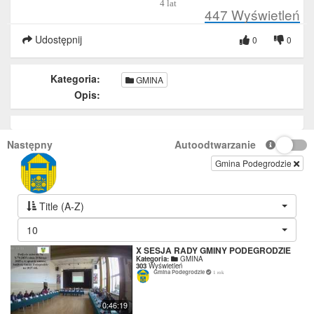
4 lat
447
Wyświetleń
Udostępnij
0
0
Kategoria:
GMINA
Opis:
Następny
Autoodtwarzanie
Gmina Podegrodzie
Title (A-Z)
10
X SESJA RADY GMINY PODEGRODZIE
Kategoria:
GMINA
303
Wyświetleń
Gmina Podegrodzie
1 rok
0:46:19