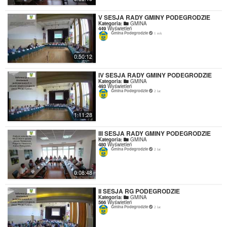
V SESJA RADY GMINY PODEGRODZIE
Kategoria:
GMINA
449
Wyświetleń
Gmina Podegrodzie
1 rok
0:50:12
IV SESJA RADY GMINY PODEGRODZIE
Kategoria:
GMINA
493
Wyświetleń
Gmina Podegrodzie
2 lat
1:11:28
III SESJA RADY GMINY PODEGRODZIE
Kategoria:
GMINA
480
Wyświetleń
Gmina Podegrodzie
2 lat
0:08:48
II SESJA RG PODEGRODZIE
Kategoria:
GMINA
566
Wyświetleń
Gmina Podegrodzie
2 lat