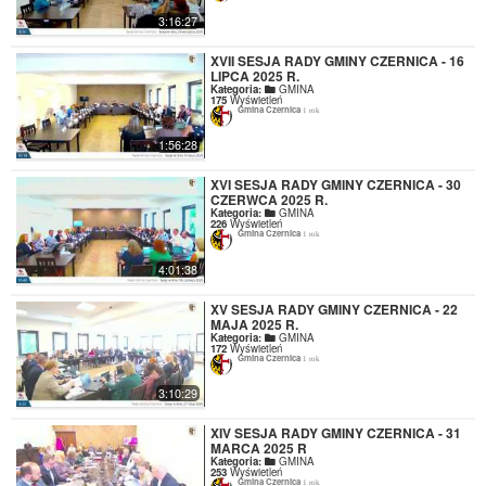
3:16:27
XVII SESJA RADY GMINY CZERNICA - 16
LIPCA 2025 R.
Kategoria:
GMINA
175
Wyświetleń
Gmina Czernica
1 rok
1:56:28
XVI SESJA RADY GMINY CZERNICA - 30
CZERWCA 2025 R.
Kategoria:
GMINA
226
Wyświetleń
Gmina Czernica
1 rok
4:01:38
XV SESJA RADY GMINY CZERNICA - 22
MAJA 2025 R.
Kategoria:
GMINA
172
Wyświetleń
Gmina Czernica
1 rok
3:10:29
XIV SESJA RADY GMINY CZERNICA - 31
MARCA 2025 R
Kategoria:
GMINA
253
Wyświetleń
Gmina Czernica
1 rok