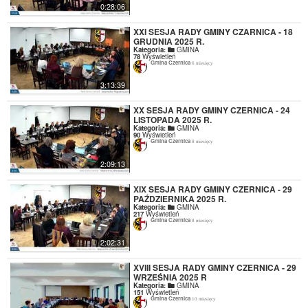
0:28:06
XXI SESJA RADY GMINY CZARNICA - 18
GRUDNIA 2025 R.
Kategoria:
GMINA
78
Wyświetleń
Gmina Czernica
6 miesięcy
3:13:39
XX SESJA RADY GMINY CZERNICA - 24
LISTOPADA 2025 R.
Kategoria:
GMINA
90
Wyświetleń
Gmina Czernica
8 miesięcy
2:09:13
XIX SESJA RADY GMINY CZERNICA - 29
PAŹDZIERNIKA 2025 R.
Kategoria:
GMINA
217
Wyświetleń
Gmina Czernica
8 miesięcy
2:02:31
XVIII SESJA RADY GMINY CZERNICA - 29
WRZEŚNIA 2025 R
Kategoria:
GMINA
151
Wyświetleń
Gmina Czernica
10 miesięcy