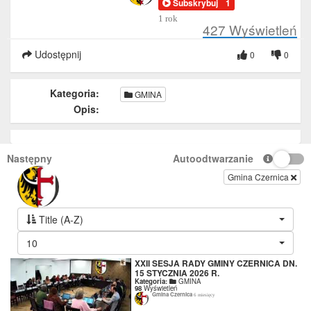
Subskrybuj
1
1 rok
427
Wyświetleń
Udostępnij
0
0
Kategoria:
GMINA
Opis:
Następny
Autoodtwarzanie
Gmina Czernica
Title (A-Z)
10
XXII SESJA RADY GMINY CZERNICA DN.
15 STYCZNIA 2026 R.
Kategoria:
GMINA
98
Wyświetleń
Gmina Czernica
6 miesięcy