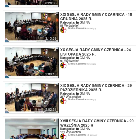
0:28:06
XXI SESJA RADY GMINY CZARNICA - 18
GRUDNIA 2025 R.
Kategoria:
GMINA
81
Wyświetleń
Gmina Czernica
6 miesięcy
3:13:39
XX SESJA RADY GMINY CZERNICA - 24
LISTOPADA 2025 R.
Kategoria:
GMINA
90
Wyświetleń
Gmina Czernica
8 miesięcy
2:09:13
XIX SESJA RADY GMINY CZERNICA - 29
PAŹDZIERNIKA 2025 R.
Kategoria:
GMINA
217
Wyświetleń
Gmina Czernica
9 miesięcy
2:02:31
XVIII SESJA RADY GMINY CZERNICA - 29
WRZEŚNIA 2025 R
Kategoria:
GMINA
151
Wyświetleń
Gmina Czernica
10 miesięcy