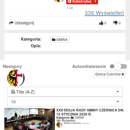
Subskrybuj
1
3 lat
336
Wyświetleń
Udostępnij
0
0
Kategoria:
GMINA
Opis:
Następny
Autoodtwarzanie
Gmina Czernica
Title (A-Z)
10
XXII SESJA RADY GMINY CZERNICA DN.
15 STYCZNIA 2026 R.
Kategoria:
GMINA
101
Wyświetleń
Gmina Czernica
6 miesięcy