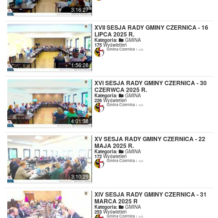
3:16:27
XVII SESJA RADY GMINY CZERNICA - 16
LIPCA 2025 R.
Kategoria:
GMINA
175
Wyświetleń
Gmina Czernica
1 rok
1:56:28
XVI SESJA RADY GMINY CZERNICA - 30
CZERWCA 2025 R.
Kategoria:
GMINA
226
Wyświetleń
Gmina Czernica
1 rok
4:01:38
XV SESJA RADY GMINY CZERNICA - 22
MAJA 2025 R.
Kategoria:
GMINA
172
Wyświetleń
Gmina Czernica
1 rok
3:10:29
XIV SESJA RADY GMINY CZERNICA - 31
MARCA 2025 R
Kategoria:
GMINA
253
Wyświetleń
Gmina Czernica
1 rok