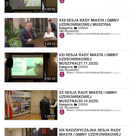
1:00:53
XXII SESJA RADY MIASTA I GMINY
UZDROWISKOWEJ MUSZYNA
Kategoria:
GMINA
105
Wyświetleń
Miasto i Gmina Uzdrowiskowa Muszyna
7 miesięcy
1:23:14
XXI SESJA RADY MIASTA I GMINY
UZDROWISKOWEJ
MUSZYNA(27.11.2025)
Kategoria:
GMINA
102
Wyświetleń
Miasto i Gmina Uzdrowiskowa Muszyna
8 miesięcy
0:50:10
XX SESJA RADY MIASTA I GMINY
UZDROWISKOWEJ
MUSZYNA(30.10.2025)
Kategoria:
GMINA
121
Wyświetleń
Miasto i Gmina Uzdrowiskowa Muszyna
9 miesięcy
1:20:07
XIX NADZWYCZAJNA SESJA RADY
MIASTA I GMINY UZDROWISKOWEJ