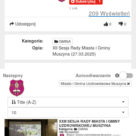
Subskrybuj
1
1 rok
209
Wyświetleń
Udostępnij
0
0
Kategoria:
GMINA
Opis:
XIl Sesja Rady Miasta i Gminy
Muszyna (27.03.2025)
Następny
Autoodtwarzanie
Miasto i Gmina Uzdrowiskowa Muszyna
Title (A-Z)
10
XXIII SESJA RADY MIASTA I GMINY
UZDROWISKOWEJ MUSZYNA
Kategoria:
GMINA
106
Wyświetleń
Miasto i Gmina Uzdrowiskowa Muszyna
6 miesięcy