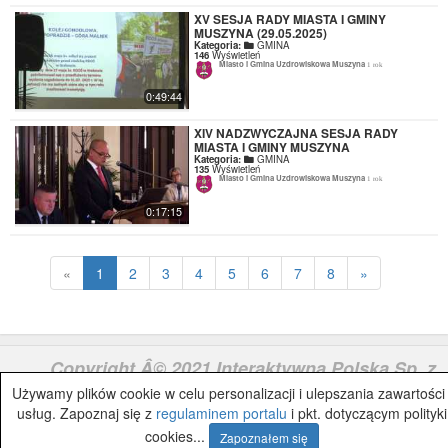
XV SESJA RADY MIASTA I GMINY
MUSZYNA (29.05.2025)
Kategoria:
GMINA
146
Wyświetleń
Miasto i Gmina Uzdrowiskowa Muszyna
1 rok
0:49:44
XIV NADZWYCZAJNA SESJA RADY
MIASTA I GMINY MUSZYNA
Kategoria:
GMINA
135
Wyświetleń
Miasto i Gmina Uzdrowiskowa Muszyna
1 rok
0:17:15
«
1
2
3
4
5
6
7
8
»
Copyright Â© 2021 Interaktywna Polska Sp. z
o.o.
IAP.pl
Używamy plików cookie w celu personalizacji i ulepszania zawartości 
usług. Zapoznaj się z
regulaminem portalu
i pkt. dotyczącym polityki
cookies...
Zapoznałem się