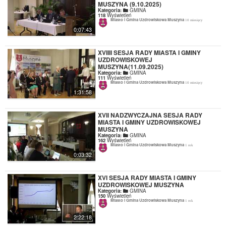
MUSZYNA (9.10.2025)
Kategoria:
GMINA
118
Wyświetleń
Miasto i Gmina Uzdrowiskowa Muszyna
10 miesięcy
0:07:43
XVIIII SESJA RADY MIASTA I GMINY
UZDROWISKOWEJ
MUSZYNA(11.09.2025)
Kategoria:
GMINA
111
Wyświetleń
Miasto i Gmina Uzdrowiskowa Muszyna
10 miesięcy
1:31:58
XVII NADZWYCZAJNA SESJA RADY
MIASTA I GMINY UZDROWISKOWEJ
MUSZYNA
Kategoria:
GMINA
162
Wyświetleń
Miasto i Gmina Uzdrowiskowa Muszyna
1 rok
0:03:32
XVI SESJA RADY MIASTA I GMINY
UZDROWISKOWEJ MUSZYNA
Kategoria:
GMINA
150
Wyświetleń
Miasto i Gmina Uzdrowiskowa Muszyna
1 rok
2:22:18