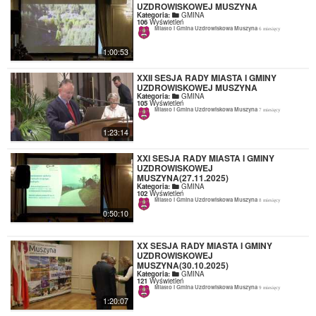
UZDROWISKOWEJ MUSZYNA
Kategoria:
GMINA
106
Wyświetleń
Miasto i Gmina Uzdrowiskowa Muszyna
6 miesięcy
1:00:53
XXII SESJA RADY MIASTA I GMINY
UZDROWISKOWEJ MUSZYNA
Kategoria:
GMINA
105
Wyświetleń
Miasto i Gmina Uzdrowiskowa Muszyna
7 miesięcy
1:23:14
XXI SESJA RADY MIASTA I GMINY
UZDROWISKOWEJ
MUSZYNA(27.11.2025)
Kategoria:
GMINA
102
Wyświetleń
Miasto i Gmina Uzdrowiskowa Muszyna
8 miesięcy
0:50:10
XX SESJA RADY MIASTA I GMINY
UZDROWISKOWEJ
MUSZYNA(30.10.2025)
Kategoria:
GMINA
121
Wyświetleń
Miasto i Gmina Uzdrowiskowa Muszyna
9 miesięcy
1:20:07