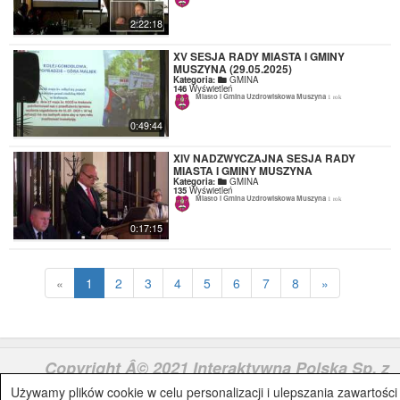
2:22:18
XV SESJA RADY MIASTA I GMINY
MUSZYNA (29.05.2025)
Kategoria:
GMINA
146
Wyświetleń
Miasto i Gmina Uzdrowiskowa Muszyna
1 rok
0:49:44
XIV NADZWYCZAJNA SESJA RADY
MIASTA I GMINY MUSZYNA
Kategoria:
GMINA
135
Wyświetleń
Miasto i Gmina Uzdrowiskowa Muszyna
1 rok
0:17:15
«
1
2
3
4
5
6
7
8
»
Copyright Â© 2021 Interaktywna Polska Sp. z
o.o.
IAP.pl
Używamy plików cookie w celu personalizacji i ulepszania zawartości 