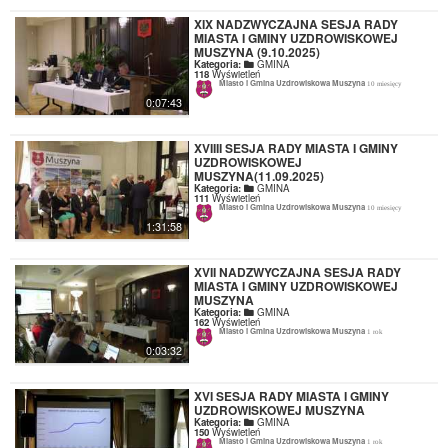
XIX NADZWYCZAJNA SESJA RADY
MIASTA I GMINY UZDROWISKOWEJ
MUSZYNA (9.10.2025)
Kategoria:
GMINA
118
Wyświetleń
Miasto i Gmina Uzdrowiskowa Muszyna
10 miesięcy
0:07:43
XVIIII SESJA RADY MIASTA I GMINY
UZDROWISKOWEJ
MUSZYNA(11.09.2025)
Kategoria:
GMINA
111
Wyświetleń
Miasto i Gmina Uzdrowiskowa Muszyna
10 miesięcy
1:31:58
XVII NADZWYCZAJNA SESJA RADY
MIASTA I GMINY UZDROWISKOWEJ
MUSZYNA
Kategoria:
GMINA
162
Wyświetleń
Miasto i Gmina Uzdrowiskowa Muszyna
1 rok
0:03:32
XVI SESJA RADY MIASTA I GMINY
UZDROWISKOWEJ MUSZYNA
Kategoria:
GMINA
150
Wyświetleń
Miasto i Gmina Uzdrowiskowa Muszyna
1 rok