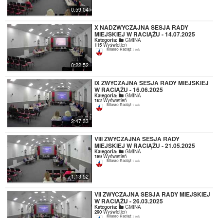
0:59:04
X NADZWYCZAJNA SESJA RADY
MIEJSKIEJ W RACIĄŻU - 14.07.2025
Kategoria:
GMINA
115
Wyświetleń
Miasto Raciąż
1 rok
0:22:52
IX ZWYCZAJNA SESJA RADY MIEJSKIEJ
W RACIĄŻU - 16.06.2025
Kategoria:
GMINA
162
Wyświetleń
Miasto Raciąż
1 rok
2:47:33
VIII ZWYCZAJNA SESJA RADY
MIEJSKIEJ W RACIĄŻU - 21.05.2025
Kategoria:
GMINA
189
Wyświetleń
Miasto Raciąż
1 rok
1:13:52
VII ZWYCZAJNA SESJA RADY MIEJSKIEJ
W RACIĄŻU - 26.03.2025
Kategoria:
GMINA
290
Wyświetleń
Miasto Raciąż
1 rok