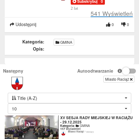
Subskrybuj
0
2 lat
541
Wyświetleń
Udostępnij
0
0
Kategoria:
GMINA
Opis:
Następny
Autoodtwarzanie
Miasto Raciąż
Title (A-Z)
10
XV SESJA RADY MIEJSKIEJ W RACIĄŻU
- 29.12.2025
Kategoria:
GMINA
117
Wyświetleń
Miasto Raciąż
7 miesięcy