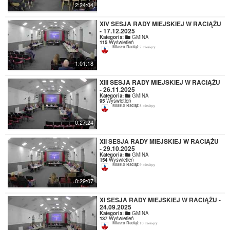
2:24:04
XIV SESJA RADY MIEJSKIEJ W RACIĄŻU
- 17.12.2025
Kategoria:
GMINA
115
Wyświetleń
Miasto Raciąż
7 miesięcy
1:01:18
XIII SESJA RADY MIEJSKIEJ W RACIĄŻU
- 26.11.2025
Kategoria:
GMINA
95
Wyświetleń
Miasto Raciąż
8 miesięcy
0:27:24
XII SESJA RADY MIEJSKIEJ W RACIĄŻU
- 29.10.2025
Kategoria:
GMINA
154
Wyświetleń
Miasto Raciąż
9 miesięcy
0:29:07
XI SESJA RADY MIEJSKIEJ W RACIĄŻU -
24.09.2025
Kategoria:
GMINA
137
Wyświetleń
Miasto Raciąż
10 miesięcy