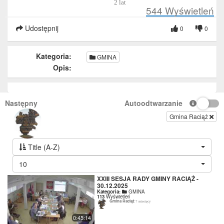
2 lat
544
Wyświetleń
Udostępnij
0
0
Kategoria:
GMINA
Opis:
Następny
Autoodtwarzanie
Gmina Raciąż
Title (A-Z)
10
XXIII SESJA RADY GMINY RACIĄŻ -
30.12.2025
Kategoria:
GMINA
113
Wyświetleń
Gmina Raciąż
7 miesięcy
0:45:14