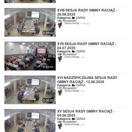
XVIII SESJA RADY GMINY RACIĄŻ -
26.08.2025
Kategoria:
GMINA
135
Wyświetleń
Gmina Raciąż
11 miesięcy
0:39:43
XVII SESJA RADY GMINY RACIĄŻ -
04.07.2025
Kategoria:
GMINA
189
Wyświetleń
Gmina Raciąż
1 rok
0:33:41
XVI NADZWYCZAJNA SESJA RADY
GMINY RACIĄŻ - 12.06.2025
Kategoria:
GMINA
172
Wyświetleń
Gmina Raciąż
1 rok
0:06:53
XV SESJA RADY GMINY RACIĄŻ -
04.06.2025
Kategoria:
GMINA
186
Wyświetleń
Gmina Raciąż
1 rok