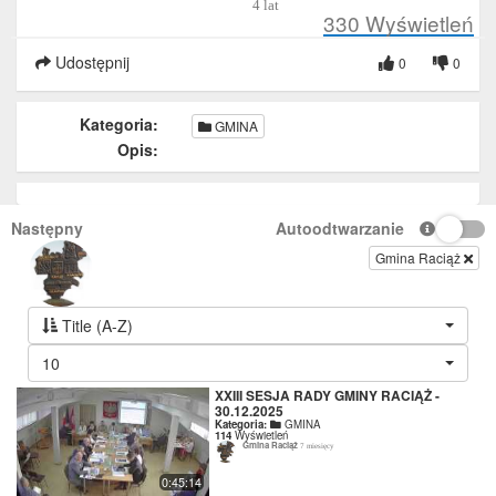
4 lat
330
Wyświetleń
Udostępnij
0
0
Kategoria:
GMINA
Opis:
Następny
Autoodtwarzanie
Gmina Raciąż
Title (A-Z)
10
XXIII SESJA RADY GMINY RACIĄŻ -
30.12.2025
Kategoria:
GMINA
114
Wyświetleń
Gmina Raciąż
7 miesięcy
0:45:14