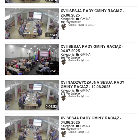
XVIII SESJA RADY GMINY RACIĄŻ -
26.08.2025
Kategoria:
GMINA
136
Wyświetleń
Gmina Raciąż
11 miesięcy
0:39:43
XVII SESJA RADY GMINY RACIĄŻ -
04.07.2025
Kategoria:
GMINA
191
Wyświetleń
Gmina Raciąż
1 rok
0:33:41
XVI NADZWYCZAJNA SESJA RADY
GMINY RACIĄŻ - 12.06.2025
Kategoria:
GMINA
173
Wyświetleń
Gmina Raciąż
1 rok
0:06:53
XV SESJA RADY GMINY RACIĄŻ -
04.06.2025
Kategoria:
GMINA
187
Wyświetleń
Gmina Raciąż
1 rok