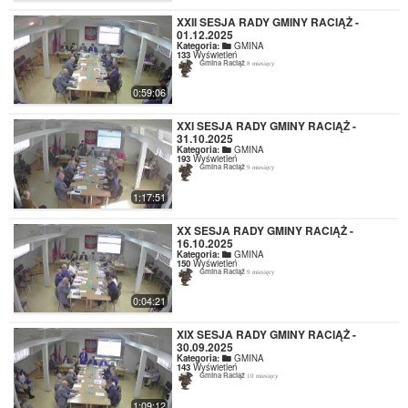
XXII SESJA RADY GMINY RACIĄŻ -
01.12.2025
Kategoria:
GMINA
133
Wyświetleń
Gmina Raciąż
8 miesięcy
0:59:06
XXI SESJA RADY GMINY RACIĄŻ -
31.10.2025
Kategoria:
GMINA
193
Wyświetleń
Gmina Raciąż
9 miesięcy
1:17:51
XX SESJA RADY GMINY RACIĄŻ -
16.10.2025
Kategoria:
GMINA
150
Wyświetleń
Gmina Raciąż
9 miesięcy
0:04:21
XIX SESJA RADY GMINY RACIĄŻ -
30.09.2025
Kategoria:
GMINA
143
Wyświetleń
Gmina Raciąż
10 miesięcy
1:09:12