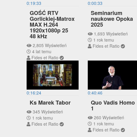
0:19:33
0:00:33
GOŚĆ RTV
Seminarium
Gorlickiej-Matrox
naukowe Opoka
MAX H.264
2025
1920x1080p 25
1,693 Wyświetleń
48 kHz
1 rok temu
2,805 Wyświetleń
Fides et Ratio
4 lat temu
Fides et Ratio
0:16:24
0:40:46
Ks Marek Tabor
Quo Vadis Homo
1
345 Wyświetleń
260 Wyświetleń
1 rok temu
1 rok temu
Fides et Ratio
Fides et Ratio