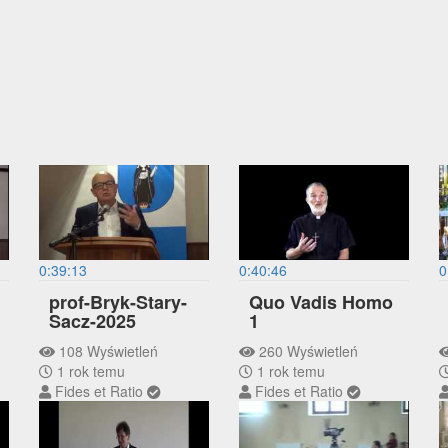
0:39:13
0:40:46
0
prof-Bryk-Stary-
Quo Vadis Homo
Sacz-2025
1
108 Wyświetleń
260 Wyświetleń
1 rok temu
1 rok temu
Fides et Ratio
Fides et Ratio