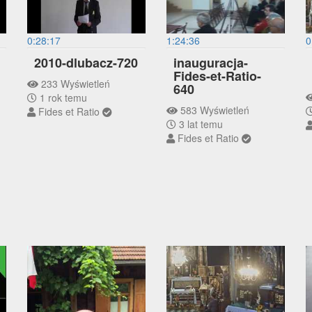
0:28:17
1:24:36
0
2010-dlubacz-720
inauguracja-
Fides-et-Ratio-
233 Wyświetleń
640
1 rok temu
583 Wyświetleń
Fides et Ratio
3 lat temu
Fides et Ratio