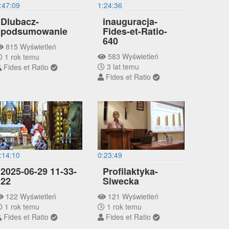
:47:09
1:24:36
Dlubacz-
inauguracja-
podsumowanie
Fides-et-Ratio-
640
815 Wyświetleń
583 Wyświetleń
1 rok temu
3 lat temu
Fides et Ratio
Fides et Ratio
:14:10
0:23:49
2025-06-29 11-33-
Profilaktyka-
22
Siwecka
122 Wyświetleń
121 Wyświetleń
1 rok temu
1 rok temu
Fides et Ratio
Fides et Ratio