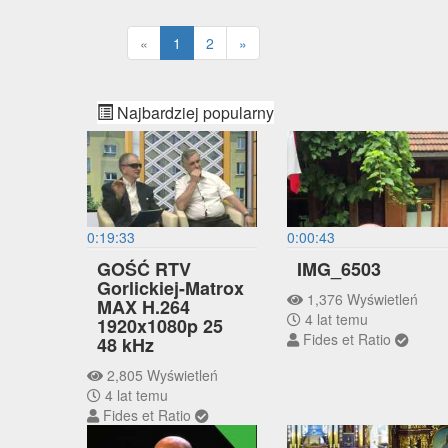
«
1
2
»
Najbardziej popularny
0:19:33
0:00:43
GOŚĆ RTV
IMG_6503
Gorlickiej-Matrox
1,376 Wyświetleń
MAX H.264
4 lat temu
1920x1080p 25
Fides et Ratio
48 kHz
2,805 Wyświetleń
4 lat temu
Fides et Ratio