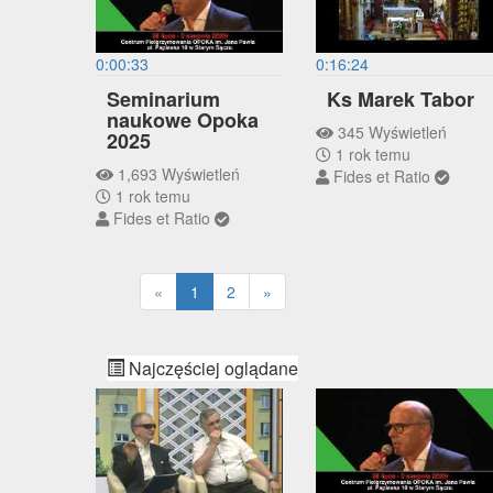
0:00:33
0:16:24
Seminarium
Ks Marek Tabor
naukowe Opoka
345 Wyświetleń
2025
1 rok temu
1,693 Wyświetleń
Fides et Ratio
1 rok temu
Fides et Ratio
«
1
2
»
Najczęściej oglądane