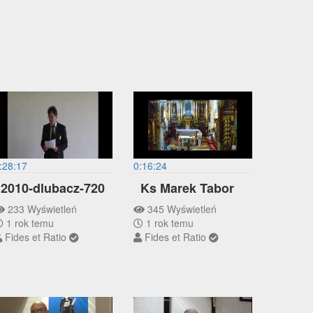
:28:17
0:16:24
2010-dlubacz-720
Ks Marek Tabor
233 Wyświetleń
345 Wyświetleń
1 rok temu
1 rok temu
Fides et Ratio
Fides et Ratio