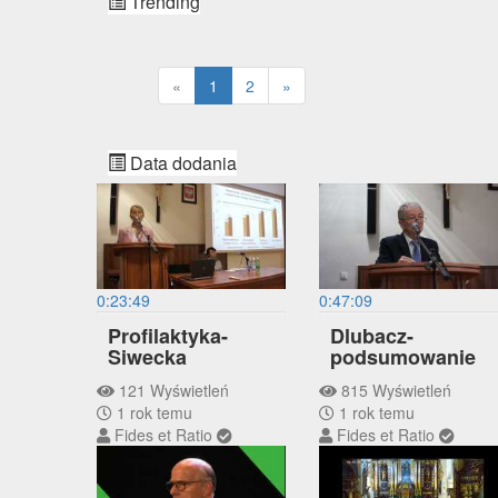
Trending
«
1
2
»
Data dodania
0:23:49
0:47:09
Profilaktyka-
Dlubacz-
Siwecka
podsumowanie
121 Wyświetleń
815 Wyświetleń
1 rok temu
1 rok temu
Fides et Ratio
Fides et Ratio