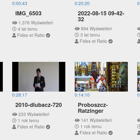
0:00:43
0:20:20
0
IMG_6503
2022-08-15 09-42-
32
1,376 Wyświetleń
894 Wyświetleń
4 lat temu
3 lat temu
Fides et Ratio
Fides et Ratio
0:28:17
0:14:10
0
2010-dlubacz-720
Proboszcz-
Ratzinger
233 Wyświetleń
141 Wyświetleń
1 rok temu
1 rok temu
Fides et Ratio
Fides et Ratio